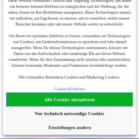
Diese Website verwendet Cookies und Targeting Technologien, um Ihnen
ein besseres Internet-Erlebnis zu ermöglichen und die Werbung, die Sie
Und das Beste:
Bei jeder Buchung über UP Holidays profitieren
sehen, besser an Ihre Bedürfnisse anzupassen. Diese Technologien nutzen
Sie dauerhaft von einem
exklusiven Reisebonus von 7 %
*.
wir außerdem, um Ergebnisse zu messen, um zu verstehen, woher unsere
Besucher kommen oder um unsere Website weiter zu entwickeln.
* Sie sind bonusberechtigt, sofern Sie die in unseren Bestimmungen zum Reisebonus
ausgeschriebenen Voraussetzungen erfüllen..
Um Ihnen ein optimales Erlebnis zu bieten, verwenden wir Technologien
wie Cookies, um Geräteinformationen zu speichern und/oder darauf
zuzugreifen. Wenn Sie diesen Technologien zustimmmen, können wir
Daten wie das Surfverhalten oder eindeutige IDs auf dieser Website
verarbeiten. Wenn Sie ihre Zustimmung nicht erteilen oder zurückziehen,
können bestimmte Merkmale und Funktionen beeinträchtigt werden.
Veranstalter der Reisen ist Inspire Germany GmbH
Wir verwenden Statistiken-Cookies und Marketing Cookies.
Weitere Informationen über die Vertriebsmarke UP Holidays und
dem Veranstalter Inspire Germany GmbH finden Sie in unseren
Cookie-Richtlinie
FAQ
und unseren
Bestimmungen zum Reisebonus
.
Alle Cookies akzeptieren
Nur technisch notwendige Cookies
Einstellungen ändern