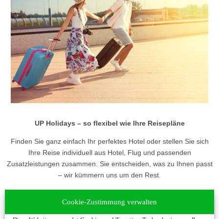
UP Holidays – so flexibel wie Ihre Reisepläne
Finden Sie ganz einfach Ihr perfektes Hotel oder stellen Sie sich
Ihre Reise individuell aus Hotel, Flug und passenden
Zusatzleistungen zusammen. Sie entscheiden, was zu Ihnen passt
– wir kümmern uns um den Rest.
Unser Versprechen:
Sie finden schnell und unkompliziert genau
Cookie-Zustimmung verwalten
die Unterkunft oder Reise, die aus Ihrer freien Zeit unvergessliche
Momente macht.