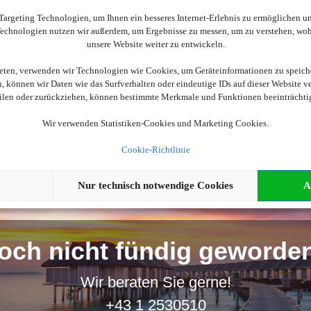
Wir brauchen Ihre Einwilligung
argeting Technologien, um Ihnen ein besseres Internet-Erlebnis zu ermöglichen und
 Technologien nutzen wir außerdem, um Ergebnisse zu messen, um zu verstehen, w
ellen, aktivieren Sie bitte die Cookies. Es werden ggf. personenbe
unsere Website weiter zu entwickeln.
ieten, verwenden wir Technologien wie Cookies, um Geräteinformationen zu speich
Cookies akzeptieren
 können wir Daten wie das Surfverhalten oder eindeutige IDs auf dieser Website v
eilen oder zurückziehen, können bestimmte Merkmale und Funktionen beeinträchti
Wir verwenden Statistiken-Cookies und Marketing Cookies.
Cookie-Richtlinie
Nur technisch notwendige Cookies
A
och nicht fündig geworde
Wir beraten Sie gerne!
+43 1 2530510