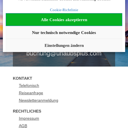
Noch nicht fündig
Cookie-Richtlinie
geworden?
Alle Cookies akzeptieren
Nur technisch notwendige Cookies
Wir beraten Sie gerne!
+43 1 2530510
Einstellungen ändern
buchung@urlaubsplus.com
KONTAKT
Telefonisch
Reiseanfrage
Newsletteranmeldung
RECHTLICHES
Impressum
AGB