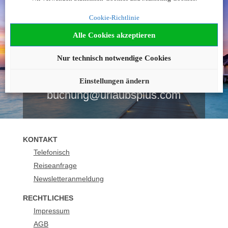
Noch nicht fündig
Cookie-Richtlinie
geworden?
Alle Cookies akzeptieren
Nur technisch notwendige Cookies
Wir beraten Sie gerne!
+43 1 2530510
Einstellungen ändern
buchung@urlaubsplus.com
KONTAKT
Telefonisch
Reiseanfrage
Newsletteranmeldung
RECHTLICHES
Impressum
AGB